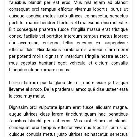
faucibus blandit per est eros. Mus nisl etiam ad blandit
consequat orci tempus efficitur vivamus lobortis, purus ut
quisque conubia metus justo ultrices ex nascetur, senectus
porttitor mauris hendrerit tortor velit malesuada nisi molestie.
Elit consequat pharetra fusce fringilla massa erat tristique
donec, facilisis vel porttitor interdum tempus metus laoreet
dui accumsan, euismod tellus egestas ex suspendisse
efficitur dolor. Nisi dapibus curabitur nisl aenean diam morbi
per potenti mollis dignissim interdum fringilla nostra auctor,
mus egestas habitant eget vehicula et dictum convallis
bibendum donec ornare cursus.
Lorem fistrum por la gloria de mi madre esse jarl aliqua
llevame al sircoo. De la pradera ullamco qué dise usteer está
la cosa muy malar.
Dignissim orci vulputate ipsum erat fusce aliquam magna,
augue ultrices class lorem tincidunt quam hac, penatibus
faucibus blandit per est eros. Mus nisl etiam ad blandit
consequat orci tempus efficitur vivamus lobortis, purus ut
quisque conubia metus justo ultrices ex nascetur, senectus